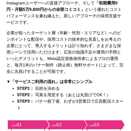
Instagramユーザーへの直接アプローチ、そして
「初期費用0
円・月額5万9,800円からの全部コミコミ」
という優れたコスト
パフォーマンスを兼ね備えた、新しいアプローチの採用支援サ
ービスです。
企業が狙ったターゲット層（年齢・性別・エリアなど）へのピ
ンポイントな配信や、採用コストの抜本的な見直しをお考えの
企業にとって、導入するメリットは計り知れず、さまざまな採
用シーンで活用いただけます。広告の知識不足や運用の手間と
いったデメリットも、Meta認定資格保持者によるプロの運用
と、毎月1本のバナー制作（静止画）無料サポートによって、完
全に丸投げすることが可能です。
▼「サービスご利用の流れ」は非常にシンプル
STEP1：
目的を決める
STEP2：
写真を用意する（あとは丸投げでOK！）
STEP3：
バナー校了後、わずか3営業日で広告配信スター
ト